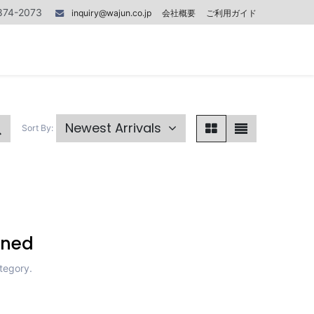
874-2073
inquiry@wajun.co.jp
会社概要
ご利用ガイド
0
0
記事
Contact us
Newest Arrivals
Sort By:
ined
tegory.