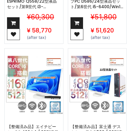
ESPRIMO Q558/22型液晶
プPC D586/24型液晶セッ
セット/第9世代 i3-
ト/第6世代 i5-6400/Win11
9100T/Win11 Pro/MS
Pro/MS Office H&B
¥60,300
¥51,800
Office H&B 2019 /wajunの
2019/wajunの
WIFI/Bluetooth/16GB/512GB
wifi/Bluetooth/DVD/16GB/1T
SSD
SSD
¥
58,770
¥
51,620
(after tax)
(after tax)
【整備済み品】エイチピー
【整備済み品】富士通 デス