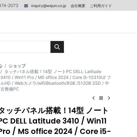
874-2073
inquiry@wajun.co.jp
会社概要
ご利用ガイド
0
0
記事
お問い合わせ
ショップ
タッチパネル搭載！14型 ノートPC DELL Latitude
3410 / Win11 Pro / MS office 2024 / Core i5-10310U/ フ
ルHD / Webカメラ/wifi/Bluetooth/8GB /512GB SSD / 中
古整備PC
タッチパネル搭載！14型 ノート
PC DELL Latitude 3410 / Win11
Pro / MS office 2024 / Core i5-