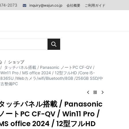
874-2073
inquiry@wajun.co.jp
会社概要
ご利用ガイド
0
0
記事
お問い合わせ
ショップ
タッチパネル搭載 / Panasonic ノートPC CF-QV /
Win11 Pro / MS office 2024 / 12型フルHD /Core i5-
8365U /Webカメラ/wifi/Bluetooth/8GB /256GB SSD/中
古整備PC
タッチパネル搭載 / Panasonic
ノートPC CF-QV / Win11 Pro /
MS office 2024 / 12型フルHD