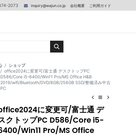
874-2073
inquiry@wajun.co.jp
会社概要
ご利用ガイド
0
0
記事
お問い合わせ
ショップ
office2024に変更可/富士通 デスクトップPC
D586/Core i5-6400/Win11 Pro/MS Office H&B
2019/wifi/Bluetooth/DVD/8GB/256GB SSD/整備済み中古
PC
office2024に変更可/富士通 デ
スクトップPC D586/Core i5-
6400/Win11 Pro/MS Office