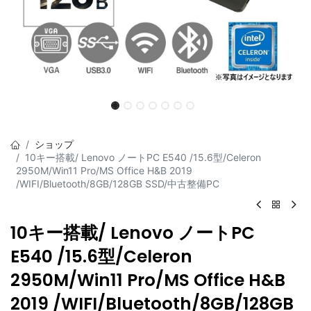
ショップ
10キー搭載/ Lenovo ノートPC E540 /15.6型/Celeron
2950M/Win11 Pro/MS Office H&B 2019
/WIFI/Bluetooth/8GB/128GB SSD/中古整備PC
10キー搭載/ Lenovo ノートPC
E540 /15.6型/Celeron
2950M/Win11 Pro/MS Office H&B
2019 /WIFI/Bluetooth/8GB/128GB