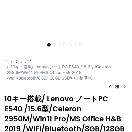
ショップ
10キー搭載/ Lenovo ノートPC E540 /15.6型/Celeron
2950M/Win11 Pro/MS Office H&B 2019
/WIFI/Bluetooth/8GB/128GB SSD/中古整備PC
10キー搭載/ Lenovo ノートPC
E540 /15.6型/Celeron
2950M/Win11 Pro/MS Office H&B
2019 /WIFI/Bluetooth/8GB/128GB