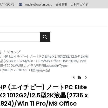
874-2073
inquiry@wajun.co.jp
会社概要
ご利用ガイド
0
0
記事
お問い合わせ
ショップ
HP (エイチピー) ノートPC Elite X2 1012G2/12.5型2K液
晶(2736 x 1824)/Win 11 Pro/MS Office H&B 2019/Core
i5-7200U/WEBカメラ/WIFI/Bluetooth/Type-
C/8GB/128GB SSD (整備済み品)
HP (エイチピー) ノートPC Elite
X2 1012G2/12.5型2K液晶(2736 x
1824)/Win 11 Pro/MS Office