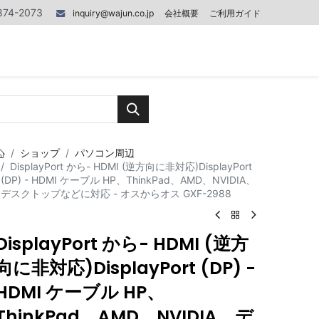
874-2073
inquiry@wajun.co.jp
会社概要
ご利用ガイド
0
0
記事
お問い合わせ
ショップ
パソコン周辺
DisplayPort から- HDMI (逆方向に非対応)DisplayPort
(DP) - HDMI ケーブル HP、ThinkPad、AMD、NVIDIA、
デスクトップなどに対応 - オスからオス GXF-2988
DisplayPort から- HDMI (逆方
向に非対応)DisplayPort (DP) -
HDMI ケーブル HP、
ThinkPad、AMD、NVIDIA、デ