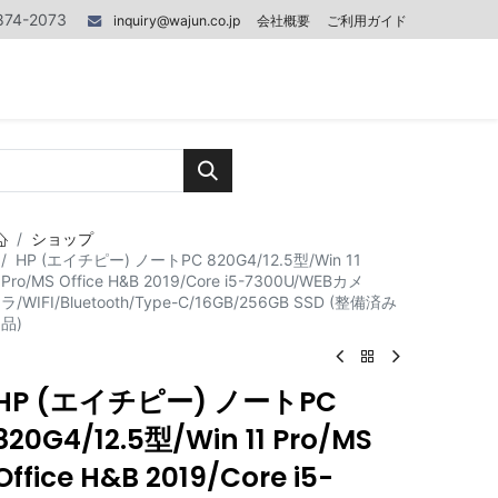
874-2073
inquiry@wajun.co.jp
会社概要
ご利用ガイド
0
0
記事
お問い合わせ
ショップ
HP (エイチピー) ノートPC 820G4/12.5型/Win 11
Pro/MS Office H&B 2019/Core i5-7300U/WEBカメ
ラ/WIFI/Bluetooth/Type-C/16GB/256GB SSD (整備済み
品)
HP (エイチピー) ノートPC
820G4/12.5型/Win 11 Pro/MS
Office H&B 2019/Core i5-