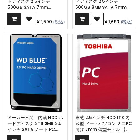
ドディスク 2.5インチ
ドディスク 2.5インチ
500GB SATA 7mm
500GB 8MB SATA 7mm
WD5000LPLX wbx1999
WD5000LPVX wbx1999
¥
1,500
¥
1,680
(税込)
(税込)
メーカー不問 内蔵 HDD ハ
東芝 2.5インチ HDD 1TB 内
ードディスク 2TB SMR 2.5
蔵型 ノートパソコン ミニPC
インチ SATA ノート PC
向け 7mm 薄型モデル 【国
wbx1999
内正規代理店品】 1年保証