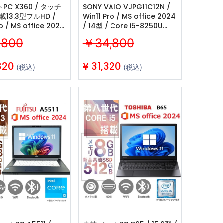
PC X360 / タッチ
SONY VAIO VJPG11C12N /
13.3型フルHD /
Win11 Pro / MS office 2024
ro / MS office 2024
/ 14型 / Core i5-8250U
 i7-8550U /Webカメ
/Webカメ
,800
￥34,800
Bluetooth/16GB
ラ/wifi/Bluetooth/8GB
 SSD / 中古整備PC
/128GB SSD/ 中古整備ノート
PC/ シルバー・ブラック選択
820
¥
31,320
(税込)
(税込)
可