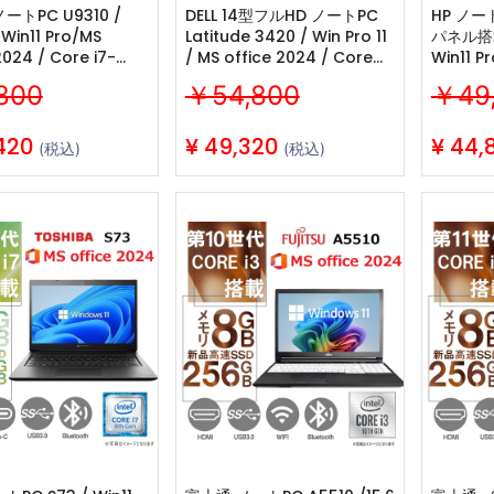
ートPC U9310 /
DELL 14型フルHD ノートPC
HP ノート
 Win11 Pro/MS
Latitude 3420 / Win Pro 11
パネル搭載
2024 / Core i7-
/ MS office 2024 / Core
Win11 P
U /Webカメ
i5-1145G7/ タッチパネル搭
/ Core
800
￥54,800
￥49
/Bluetooth/8GB
載 / Webカメラ
ラ/wifi/
B SSD/中古整備PC
/wifi/Bluetooth/8GB
/512GB
/256GB SSD / 中古整備PC
420
¥
49,320
¥
44,
(税込)
(税込)