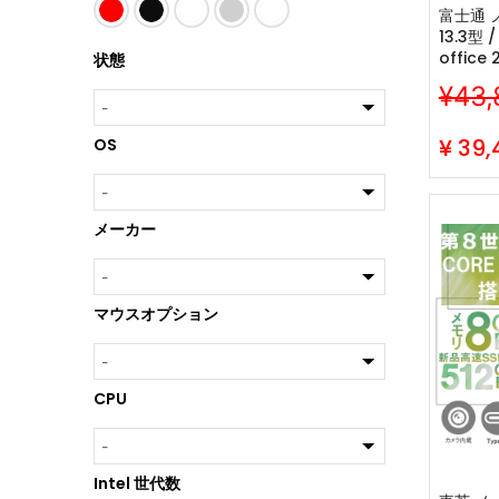
富士通 ノ
13.3型 /
office 
状態
10610
¥43,
ラ/wifi
/256G
¥
39,
OS
メーカー
マウスオプション
CPU
Intel 世代数