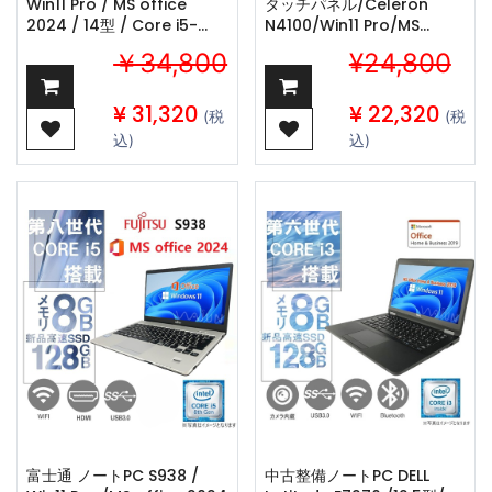
Win11 Pro / MS office
タッチパネル/Celeron
2024 / 14型 / Core i5-
N4100/Win11 Pro/MS
8250U /Webカメ
Office H&B 2019 /WEBカ
￥34,800
¥24,800
ラ/wifi/Bluetooth/8GB
メラ/ WIFI /
/128GB SSD/ 中古整備ノー
Bluetooth/4GB/128GB
トPC/ シルバー・ブラック
SSD /整備済み中古ノートPC
¥
31,320
¥
22,320
(税
(税
選択可
込)
込)
富士通 ノートPC S938 /
中古整備ノートPC DELL