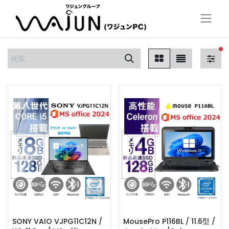
フ
SONY VAIO VJPG11C12N /
MousePro P116BL / 11.6型 /