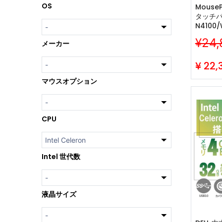
OS
MousePro P1
タッチパネ
N4100/
Office
¥24,
メーカー
ラ/ WIFI
Blueto
SSD 
¥
22,
マウスオプション
CPU
Intel 世代数
液晶サイズ