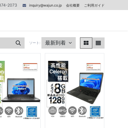
874-2073
inquiry@wajun.co.jp
会社概要
ご利用ガイド
0
0
記事
お問い合わせ
最新到着
ソート: