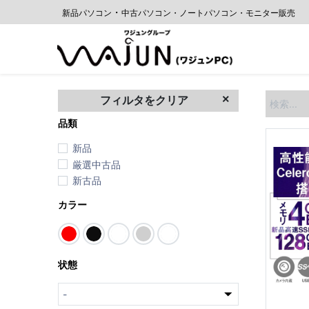
・
新品パソコン
中古
パソコン・ノートパソコン・モニター販売
ホーム
フィルタをクリア
品類
新品
厳選中古品
新古品
カラー
状態