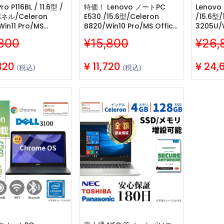
16BL / 11.6型 /
特価！ Lenovo ノートPC
Lenovo
ル/Celeron
E530 /15.6型/Celeron
/15.6型
Win11 Pro/MS
B820/Win10 Pro/MS Office
3205U/W
 H&B 2019 /WEBカメ
H&B 2019
Office 
800
¥15,800
¥26,
 /
/WIFI/Bluetooth/4GB/128GB
/WIFI/
oth/4GB/128GB
SSD/整備済み中古PC
SSD/
/整備済み中古ノートPC
320
¥
11,720
¥
24,
(税込)
(税込)