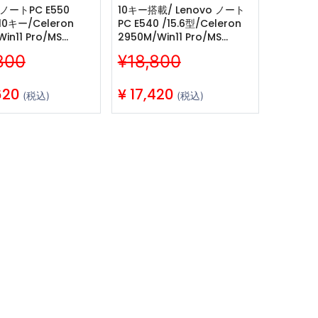
 ノートPC E550
10キー搭載/ Lenovo ノート
/10キー/Celeron
PC E540 /15.6型/Celeron
in11 Pro/MS
2950M/Win11 Pro/MS
H&B 2019
Office H&B 2019
800
¥18,800
Bluetooth/8GB/256GB
/WIFI/Bluetooth/8GB/128GB
整備済み中古パソコン
SSD/中古整備PC
620
¥
17,420
(税込)
(税込)