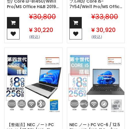
型/ Core i3-8145U/Win11
フルHD/ Core i5-
Pro/MS Office H&B 2019
7Y54/Win11 Pro/MS Office
/WIFI/Bluetooth/8GB/256GB
H&B 2019
¥30,800
¥33,800
SSD/中古整備PC
/WIFI/Bluetooth/HDMI/8GB
SSD/中古整備品
¥
30,220
¥
30,920
(税込)
(税込)
【整備済】NEC ノートPC
NEC ノートPC VC-6 / 12.5