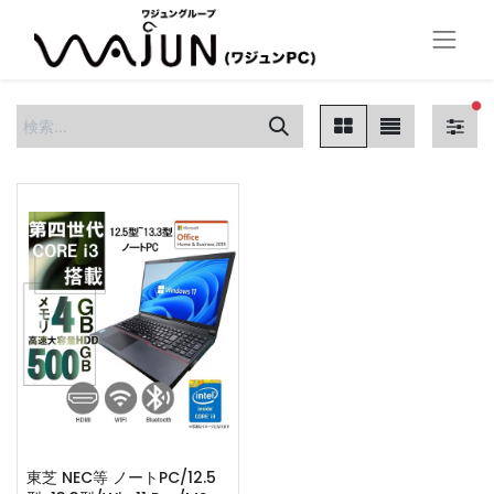
フ
東芝 NEC等 ノートPC/12.5