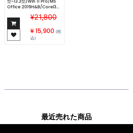
型~13.3型/Win 11 Pro/MS
Office 2019H&B/Corei3第
四世
¥21,800
代/WIFI/Bluetooth/HDMI/4GB/HDD500GB
(整備済み品)
¥
15,900
(税
込)
最近売れた商品