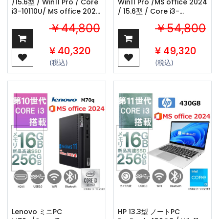
/15.6型 / Win11 Pro / Core
Win11 Pro /MS office 2024
i3-10110U/ MS office 2024
/ 15.6型 / Core i3-
/ 10キ
1125G4/wifi/Bluetooth/DVD
￥44,800
￥54,800
ー/wifi/Bluetooth/8GB
/256GB SSD / 中古整備PC
/256GB SSD / 中古整備PC
¥
40,320
¥
49,320
(税込)
(税込)
Lenovo ミニPC
HP 13.3型 ノートPC