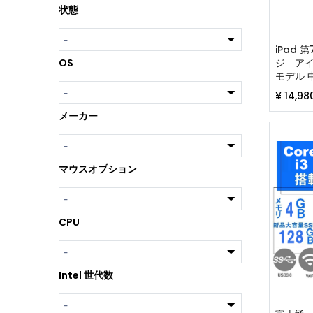
状態
iPad 
ジ アイパ
OS
モデル 
証90
¥
14,98
MW742
A2197 10
メーカー
レイ
マウスオプション
CPU
Intel 世代数