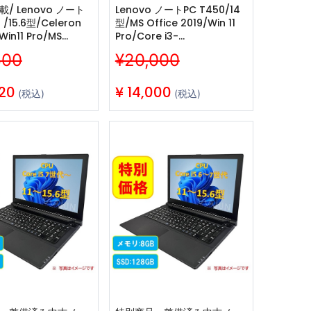
載/ Lenovo ノート
Lenovo ノートPC T450/14
 /15.6型/Celeron
型/MS Office 2019/Win 11
in11 Pro/MS
Pro/Core i3-
H&B 2019
5010U/WIFI/Bluetooth/8GB/128GB
800
¥20,000
luetooth/8GB/128GB
SSD/整備済み中古PC
古整備PC
420
¥
14,000
(税込)
(税込)