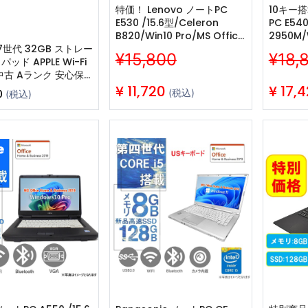
特価！ Lenovo ノートPC
10キー搭
E530 /15.6型/Celeron
PC E540
B820/Win10 Pro/MS Office
2950M/W
第7世代 32GB ストレー
H&B 2019
Office 
¥15,800
¥18,
ッド APPLE Wi-Fi
/WIFI/Bluetooth/4GB/128GB
/WIFI/B
中古 Aランク 安心保
SSD/整備済み中古PC
SSD/中
日 動作確認済み
¥
11,720
¥
17,
(税込)
0
(税込)
J/A MW752J/A
.2インチ スペースグ