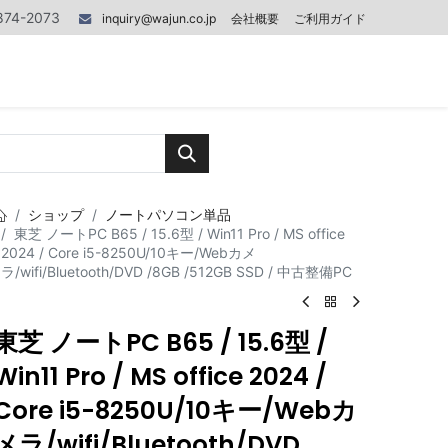
874-2073
inquiry@wajun.co.jp
会社概要
ご利用ガイド
0
0
記事
お問い合わせ
ショップ
ノートパソコン単品
東芝 ノートPC B65 / 15.6型 / Win11 Pro / MS office
2024 / Core i5-8250U/10キー/Webカメ
ラ/wifi/Bluetooth/DVD /8GB /512GB SSD / 中古整備PC
東芝 ノートPC B65 / 15.6型 /
Win11 Pro / MS office 2024 /
Core i5-8250U/10キー/Webカ
メラ/wifi/Bluetooth/DVD