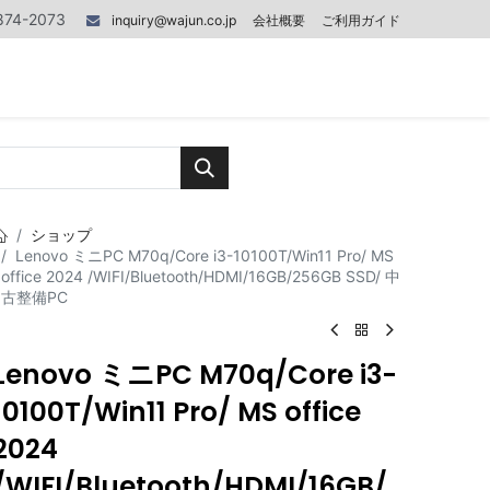
874-2073
inquiry@wajun.co.jp
会社概要
ご利用ガイド
0
0
記事
お問い合わせ
ショップ
Lenovo ミニPC M70q/Core i3-10100T/Win11 Pro/ MS
office 2024 /WIFI/Bluetooth/HDMI/16GB/256GB SSD/ 中
古整備PC
Lenovo ミニPC M70q/Core i3-
10100T/Win11 Pro/ MS office
2024
/WIFI/Bluetooth/HDMI/16GB/