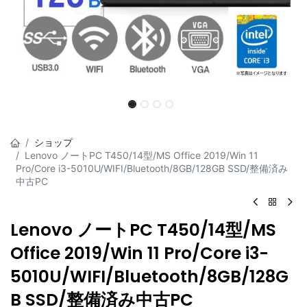
ショップ
Lenovo ノートPC T450/14型/MS Office 2019/Win 11
Pro/Core i3-5010U/WIFI/Bluetooth/8GB/128GB SSD/整備済み
中古PC
Lenovo ノートPC T450/14型/MS
Office 2019/Win 11 Pro/Core i3-
5010U/WIFI/Bluetooth/8GB/128G
B SSD/整備済み中古PC