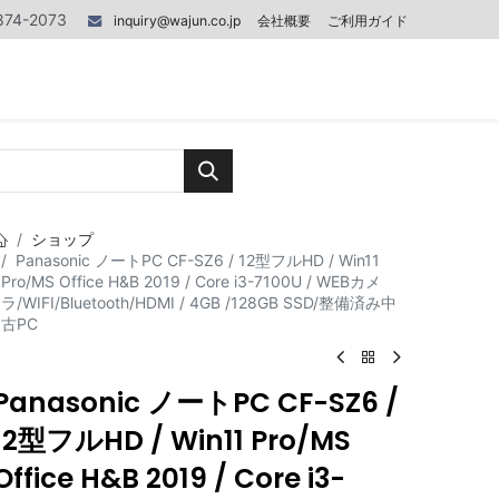
874-2073
inquiry@wajun.co.jp
会社概要
ご利用ガイド
0
0
記事
お問い合わせ
ショップ
Panasonic ノートPC CF-SZ6 / 12型フルHD / Win11
Pro/MS Office H&B 2019 / Core i3-7100U / WEBカメ
ラ/WIFI/Bluetooth/HDMI / 4GB /128GB SSD/整備済み中
古PC
Panasonic ノートPC CF-SZ6 /
12型フルHD / Win11 Pro/MS
Office H&B 2019 / Core i3-