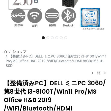
ショップ
【整備済みPC】DELL ミニPC 3060/ 第8世代 i3-8100T/Win11
Pro/MS Office H&B 2019 /WIFI/Bluetooth/HDMI /8GB/256GB
SSD
【整備済みPC】DELL ミニPC 3060/
第8世代 i3-8100T/Win11 Pro/MS
Office H&B 2019
/WIFI/Bluetooth/HDMI