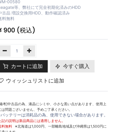
WM-00580
Seagate等、弊社にて完全初期化済みのHDD
中古品 増設交換用HDD、動作確認済み
送料無料
¥
900
(税込)
カートに追加
今すぐ購入
ウィッシュリストに追加
[備考]中古品の為、液晶にシミや、小さな黒い点があります、使用上
には問題ございません、予めご了承ください。
※バッテリーは消耗品の為、使用できない場合があります。
上記の説明は新品商品には適用しません。
送料無料
※北海道は1,000円、一部離島地域及び沖縄県は1,500円に
て承ります。