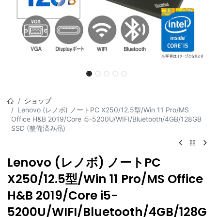
ショップ
Lenovo (レノボ) ノートPC X250/12.5型/Win 11 Pro/MS
Office H&B 2019/Core i5-5200U/WIFI/Bluetooth/4GB/128GB
SSD (整備済み品)
Lenovo (レノボ) ノートPC
X250/12.5型/Win 11 Pro/MS Office
H&B 2019/Core i5-
5200U/WIFI/Bluetooth/4GB/128G