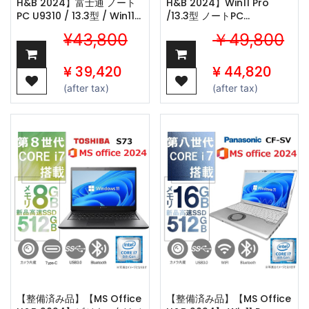
H&B 2024】富士通 ノート
H&B 2024】Win11 Pro
PC U9310 / 13.3型 / Win11
/13.3型 ノートPC
Pro/Core i7-10610U /Web
Notebook X360 / Core
¥43,800
￥49,800
カメラ/ワジュンの
i7-8550U /Webカメ
wifi/Bluetooth/8GB
ラ/wajunの
/256GB SSD
wifi/Bluetooth/16GB
¥
39,420
¥
44,820
/512GB SSD
(after tax)
(after tax)
【整備済み品】【MS Office
【整備済み品】【MS Office