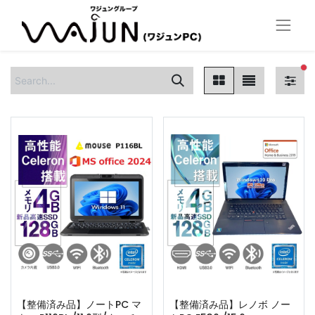
fi
【整備済み品】ノートPC マ
【整備済み品】レノボ ノー