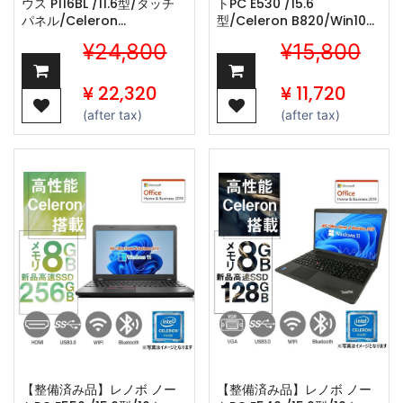
ウス P116BL /11.6型/タッチ
トPC E530 /15.6
パネル/Celeron
型/Celeron B820/Win10
N4100/Win11 Pro/MS
Pro/MS Office H&B 2019
¥24,800
¥15,800
Office H&B 2019 /WEBカ
/wajunの
メラ/wajunの
WIFI/Bluetooth/8GB/128GB
WIFI/Bluetooth/4GB/128GB
SSD
¥
22,320
¥
11,720
SSD
(after tax)
(after tax)
【整備済み品】レノボ ノー
【整備済み品】レノボ ノー