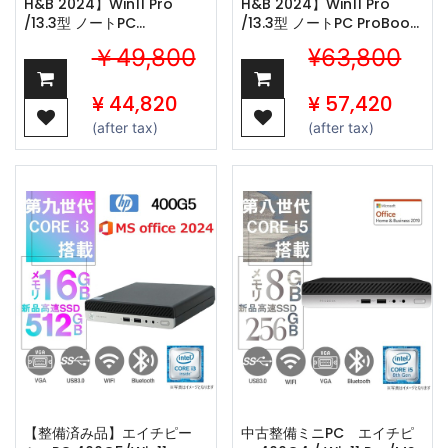
H&B 2024】Win11 Pro
H&B 2024】Win11 Pro
/13.3型 ノートPC
/13.3型 ノートPC ProBook
Notebook X360 / Core
430G8 / Core i3-1115G4
￥49,800
¥63,800
i7-8550U /Webカメ
/Webカメラ/wajunの
ラ/wajunの
wifi/Bluetooth/16GB
wifi/Bluetooth/16GB
/256GB SSD
¥
44,820
¥
57,420
/512GB SSD
(after tax)
(after tax)
【整備済み品】エイチピー
中古整備ミニPC エイチピ