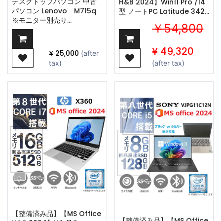
デスクトップパソコン 中古
H&B 2024】Win11 Pro /14
パソコン Lenovo M715q
型 ノートPC Latitude 3420
※モニター別売り
/ Core i5-1145G7/Webカ
￥54,800
Microsoft Office 2024
メラ/wajunの
Win11 最大メモリ16GB
wifi/Bluetooth/8GB
SSD960GB AMD Ryzen 5
/256GB SSD
¥
49,320
¥
25,000
(after
USB3.0 Wi-Fi
tax)
(after tax)
【整備済み品】【MS Office
【整備済み品】【MS Office