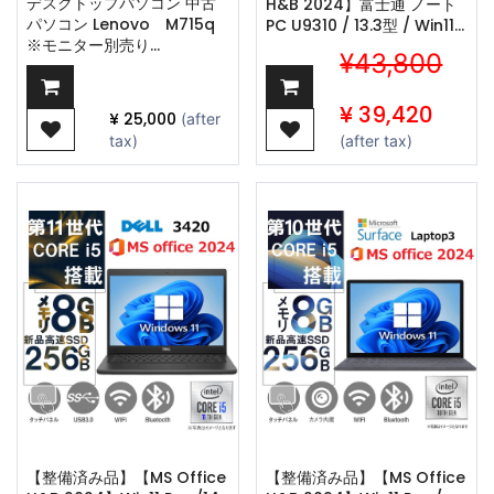
デスクトップパソコン 中古
H&B 2024】富士通 ノート
パソコン Lenovo M715q
PC U9310 / 13.3型 / Win11
※モニター別売り
Pro/Core i7-10610U /Web
¥43,800
Microsoft Office 2024
カメラ/ワジュンの
Win11 最大メモリ16GB
wifi/Bluetooth/8GB
SSD960GB AMD Ryzen 5
/256GB SSD
¥
39,420
¥
25,000
(after
USB3.0 Wi-Fi
tax)
(after tax)
【整備済み品】【MS Office
【整備済み品】【MS Office